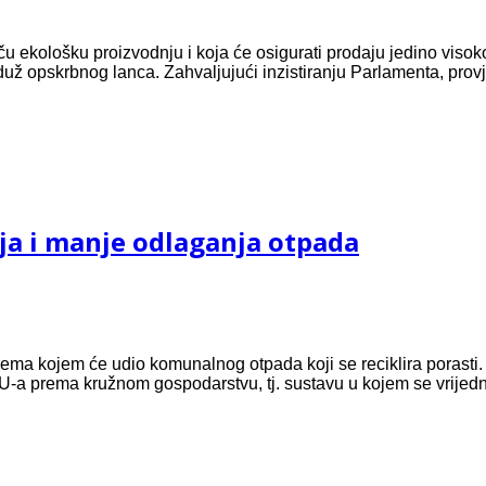
tiču ekološku proizvodnju i koja će osigurati prodaju jedino vi
 opskrbnog lanca. Zahvaljujući inzistiranju Parlamenta, provjere
nja i manje odlaganja otpada
ma kojem će udio komunalnog otpada koji se reciklira porasti. 
i EU-a prema kružnom gospodarstvu, tj. sustavu u kojem se vrijedno