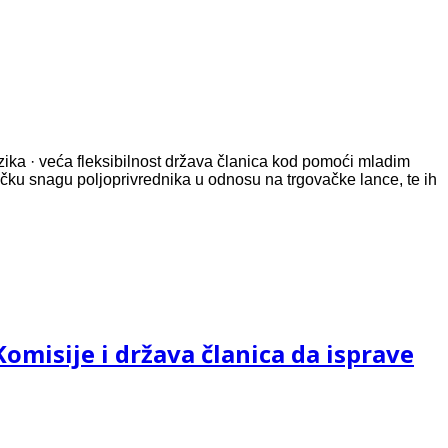
izika · veća fleksibilnost država članica kod pomoći mladim
račku snagu poljoprivrednika u odnosu na trgovačke lance, te ih
omisije i država članica da isprave