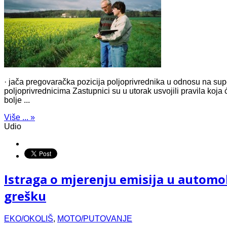
· jača pregovaračka pozicija poljoprivrednika u odnosu na supe
poljoprivrednicima Zastupnici su u utorak usvojili pravila koja
bolje ...
Više ... »
Udio
Istraga o mjerenju emisija u automob
grešku
EKO/OKOLIŠ
,
MOTO/PUTOVANJE