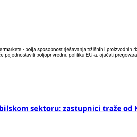
rmarkete · bolja sposobnost rješavanja tržišnih i proizvodnih r
 će pojednostaviti poljoprivrednu politiku EU-a, ojačati pregova
ilskom sektoru: zastupnici traže od K