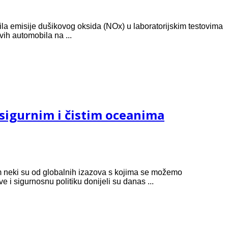
bila emisije dušikovog oksida (NOx) u laboratorijskim testovima
vih automobila na ...
sigurnim i čistim oceanima
m neki su od globalnih izazova s kojima se možemo
e i sigurnosnu politiku donijeli su danas ...