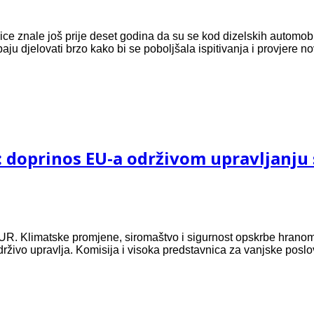
anice znale još prije deset godina da su se kod dizelskih automo
u djelovati brzo kako bi se poboljšala ispitivanja i provjere no
doprinos EU-a održivom upravljanju 
EUR. Klimatske promjene, siromaštvo i sigurnost opskrbe hrano
drživo upravlja. Komisija i visoka predstavnica za vanjske poslov