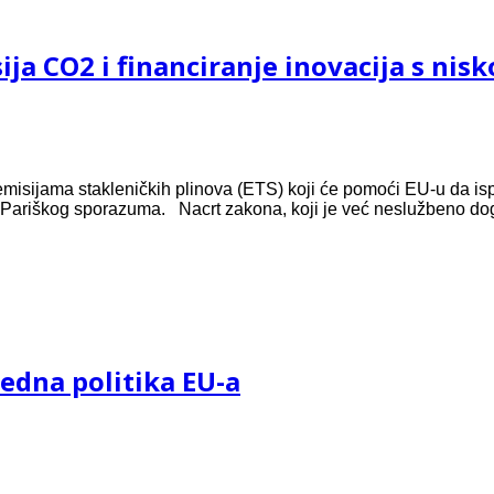
a CO2 i financiranje inovacija s nis
 emisijama stakleničkih plinova (ETS) koji će pomoći EU-u da isp
i Pariškog sporazuma. Nacrt zakona, koji je već neslužbeno dog
redna politika EU-a