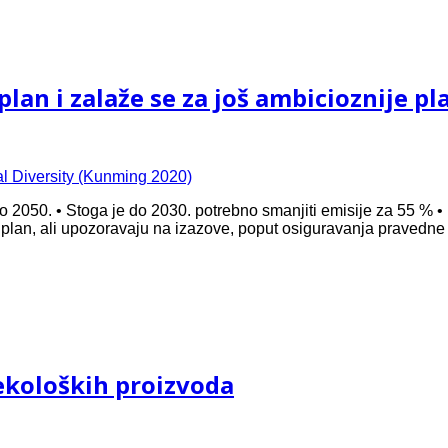
lan i zalaže se za još ambicioznije p
 do 2050. • Stoga je do 2030. potrebno smanjiti emisije za 55 %
lan, ali upozoravaju na izazove, poput osiguravanja pravedne i u
ekoloških proizvoda