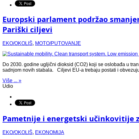
Europski parlament podržao smanjenje
Pariški ciljevi
EKO/OKOLIŠ
,
MOTO/PUTOVANJE
Do 2030. godine ugljični dioksid (CO2) koji se oslobađa u tran
sadnjom novih stabala. Ciljevi EU-a trebaju postati i obvezujuć
Više ... »
Udio
Pametnije i energetski učinkovitije 
EKO/OKOLIŠ
,
EKONOMIJA